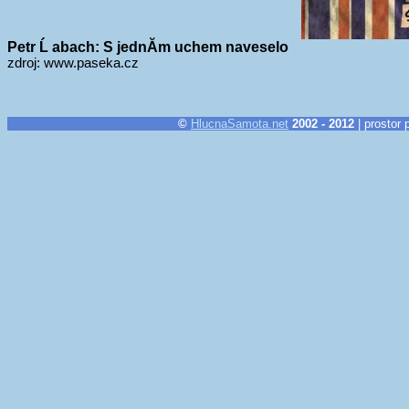
Petr Ĺ abach: S jednĂ­m uchem naveselo
zdroj: www.paseka.cz
©
HlucnaSamota.net
2002 - 2012
| prostor