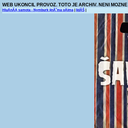
WEB UKONCIL PROVOZ. TOTO JE ARCHIV. NENI MOZNE
HluÄnĂĄ samota - Nymburk jinĂ˝ma oÄima
|
lidĂŠ
|