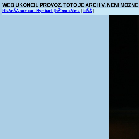
WEB UKONCIL PROVOZ. TOTO JE ARCHIV. NENI MOZNE
HluÄnĂĄ samota - Nymburk jinĂ˝ma oÄima
|
lidĂŠ
|