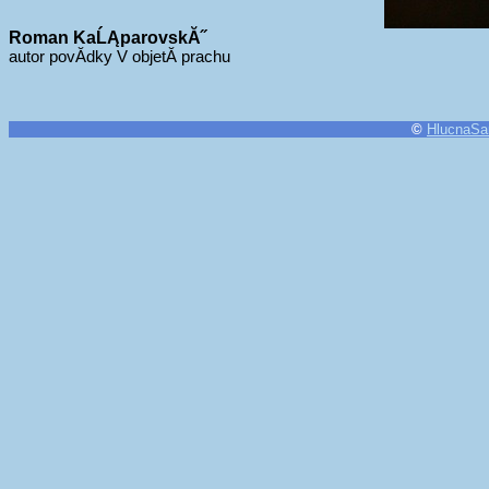
Roman KaĹĄparovskĂ˝
autor povĂ­dky V objetĂ­ prachu
©
HlucnaSa