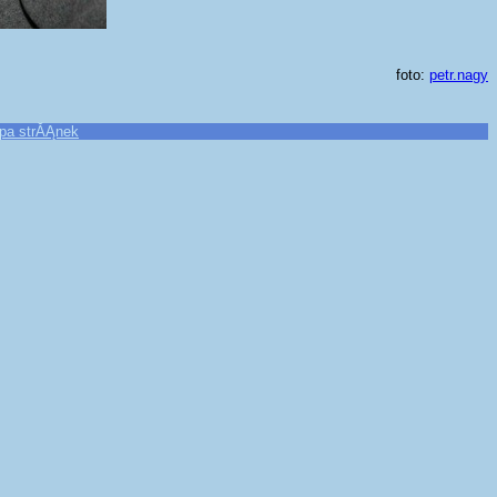
foto:
petr.nagy
pa strĂĄnek