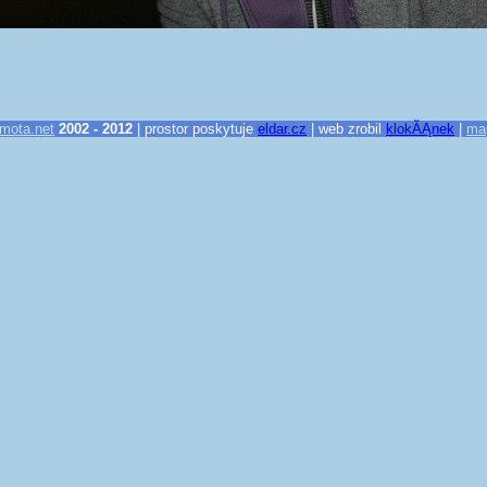
mota.net
2002 - 2012
| prostor poskytuje
eldar.cz
| web zrobil
klokĂĄnek
|
ma