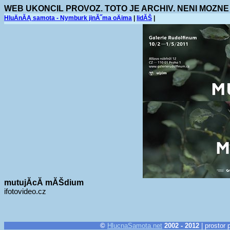
WEB UKONCIL PROVOZ. TOTO JE ARCHIV. NENI MOZNE
HluÄnĂĄ samota - Nymburk jinĂ˝ma oÄima
|
lidĂŠ
|
mutujĂ­cĂ­ mĂŠdium
ifotovideo.cz
©
HlucnaSamota.net
2002 - 2012
| prostor