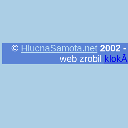
©
HlucnaSamota.net
2002 -
web zrobil
klok