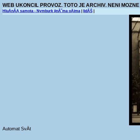
WEB UKONCIL PROVOZ. TOTO JE ARCHIV. NENI MOZNE
HluÄnĂĄ samota - Nymburk jinĂ˝ma oÄima
|
lidĂŠ
|
Automat SvÄt