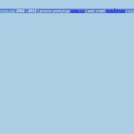
mota.net
2002 - 2012
| prostor poskytuje
eldar.cz
| web zrobil
klokĂĄnek
|
ma