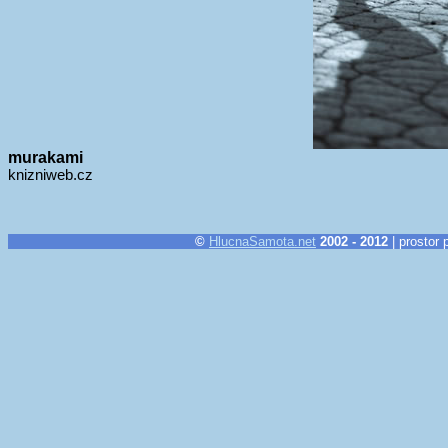
murakami
knizniweb.cz
©
HlucnaSamota.net
2002 - 2012
| prostor