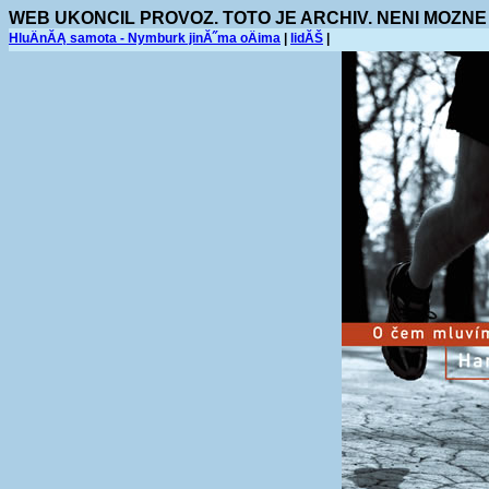
WEB UKONCIL PROVOZ. TOTO JE ARCHIV. NENI MOZNE
HluÄnĂĄ samota - Nymburk jinĂ˝ma oÄima
|
lidĂŠ
|