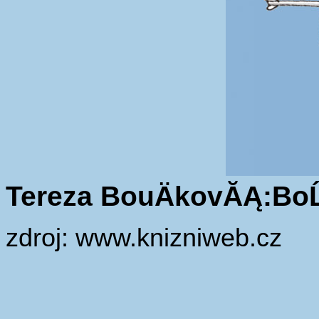
Tereza BouÄkovĂĄ:BoĹ
zdroj: www.knizniweb.cz