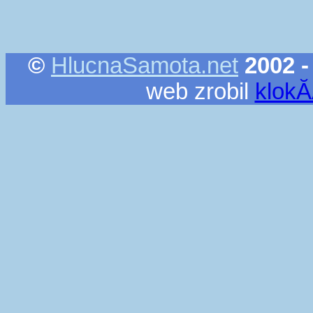
©
HlucnaSamota.net
2002 -
web zrobil
klok