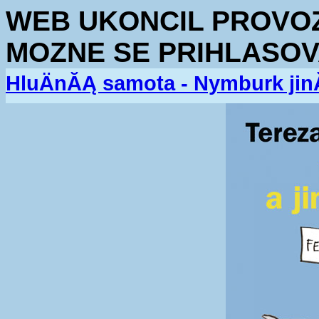
WEB UKONCIL PROVOZ.
MOZNE SE PRIHLASOV
HluÄnĂĄ samota - Nymburk jin