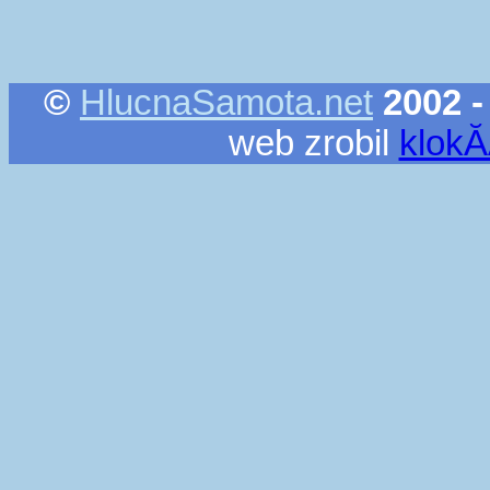
©
HlucnaSamota.net
2002 -
web zrobil
klok