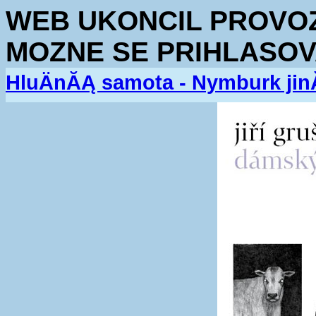
WEB UKONCIL PROVOZ.
MOZNE SE PRIHLASOV
HluÄnĂĄ samota - Nymburk jin