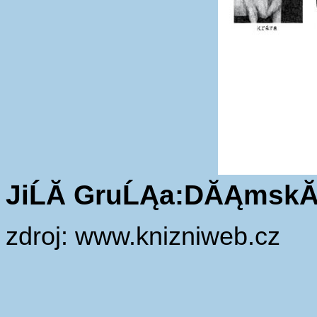
JiĹĂ­ GruĹĄa:DĂĄmskĂ
zdroj: www.knizniweb.cz