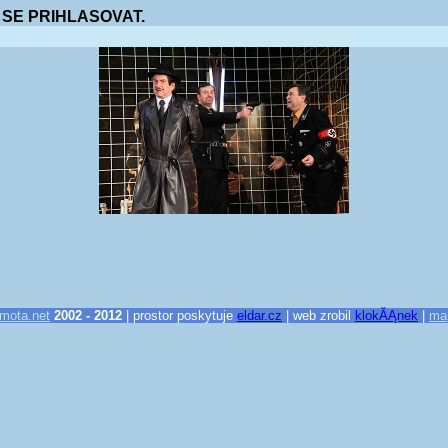
 SE PRIHLASOVAT.
mota.net
2002 - 2012
| prostor poskytuje
eldar.cz
| web zrobil
klokĂĄnek
|
ma