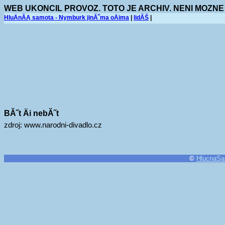
WEB UKONCIL PROVOZ. TOTO JE ARCHIV. NENI MOZNE
HluÄnĂĄ samota - Nymburk jinĂ˝ma oÄima
|
lidĂŠ
|
BĂ˝t Äi nebĂ˝t
zdroj: www.narodni-divadlo.cz
©
HlucnaSa