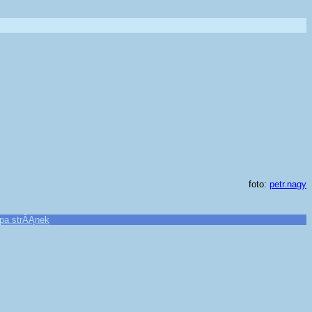
foto:
petr.nagy
pa strĂĄnek