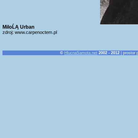
MiloĹĄ Urban
zdroj: www.carpenoctem.pl
©
HlucnaSamota.net
2002 - 2012
| prostor