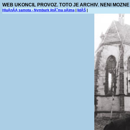
WEB UKONCIL PROVOZ. TOTO JE ARCHIV. NENI MOZNE
HluÄnĂĄ samota - Nymburk jinĂ˝ma oÄima
|
lidĂŠ
|