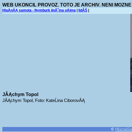
WEB UKONCIL PROVOZ. TOTO JE ARCHIV. NENI MOZNE
HluÄnĂĄ samota - Nymburk jinĂ˝ma oÄima
|
lidĂŠ
|
JĂĄchym Topol
JĂĄchym Topol, Foto: KateĹina CiborovĂĄ
©
HlucnaSa