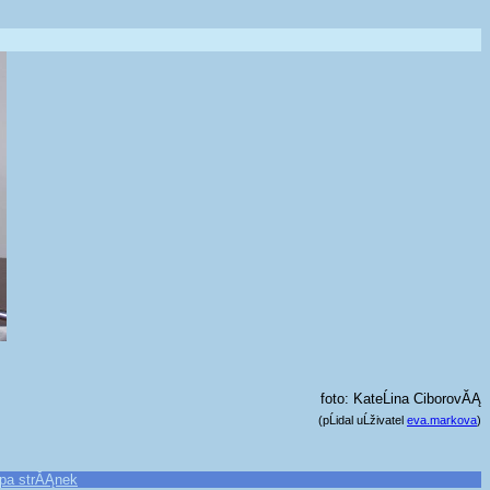
foto: KateĹina CiborovĂĄ
(pĹidal uĹživatel
eva.markova
)
pa strĂĄnek