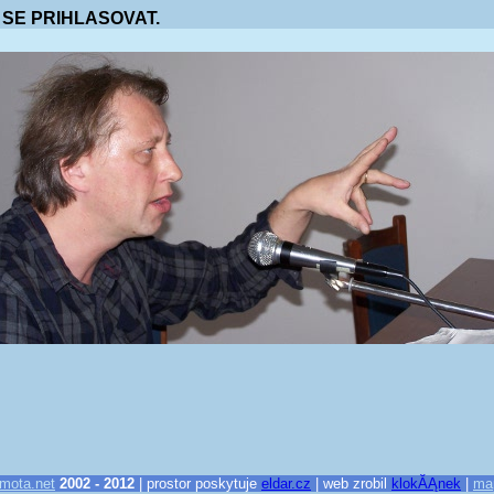
 SE PRIHLASOVAT.
mota.net
2002 - 2012
| prostor poskytuje
eldar.cz
| web zrobil
klokĂĄnek
|
ma