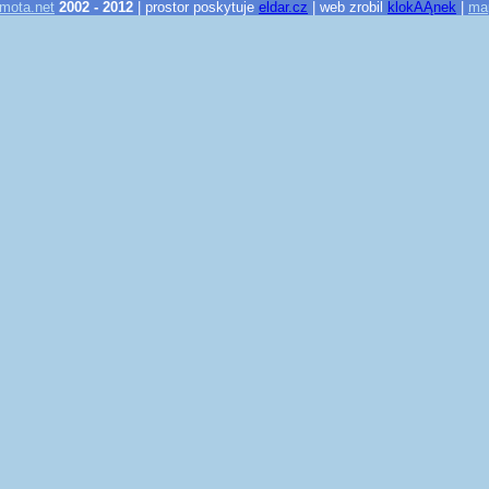
mota.net
2002 - 2012
| prostor poskytuje
eldar.cz
| web zrobil
klokĂĄnek
|
ma