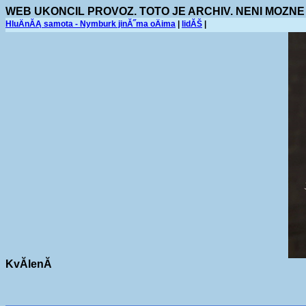
WEB UKONCIL PROVOZ. TOTO JE ARCHIV. NENI MOZNE
HluÄnĂĄ samota - Nymburk jinĂ˝ma oÄima
|
lidĂŠ
|
KvĂ­lenĂ­