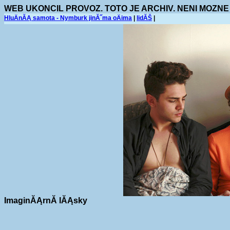
WEB UKONCIL PROVOZ. TOTO JE ARCHIV. NENI MOZNE
HluÄnĂĄ samota - Nymburk jinĂ˝ma oÄima
|
lidĂŠ
|
ImaginĂĄrnĂ­ lĂĄsky