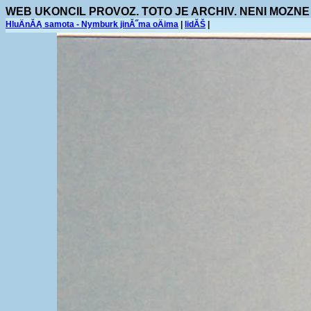
WEB UKONCIL PROVOZ. TOTO JE ARCHIV. NENI MOZNE
HluÄnĂĄ samota - Nymburk jinĂ˝ma oÄima
|
lidĂŠ
|