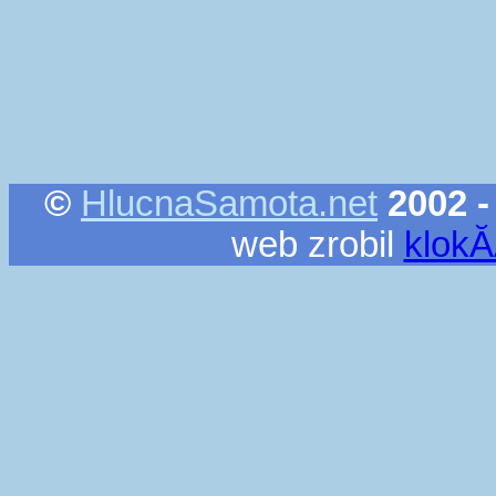
©
HlucnaSamota.net
2002 -
web zrobil
klok