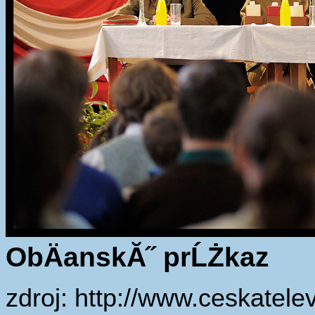
ObÄanskĂ˝ prĹŻkaz
zdroj: http://www.ceskatelev