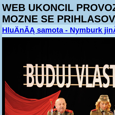
WEB UKONCIL PROVOZ.
MOZNE SE PRIHLASOV
HluÄnĂĄ samota - Nymburk jin