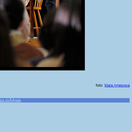
foto:
klara.rynesova
pa strĂĄnek