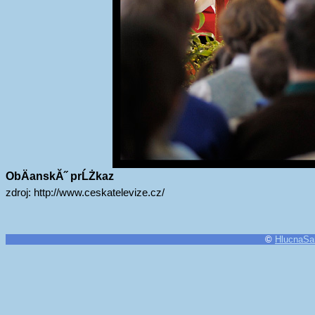
ObÄanskĂ˝ prĹŻkaz
zdroj: http://www.ceskatelevize.cz/
©
HlucnaSa