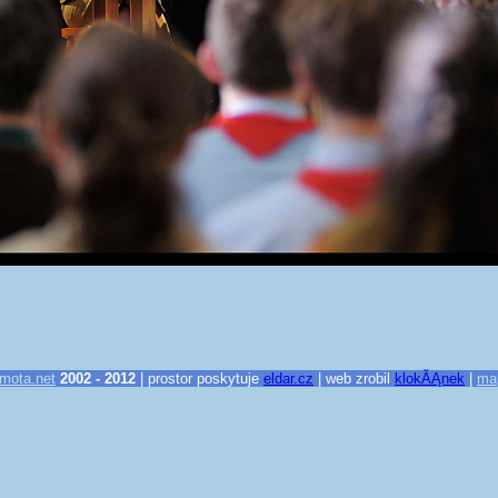
mota.net
2002 - 2012
| prostor poskytuje
eldar.cz
| web zrobil
klokĂĄnek
|
ma