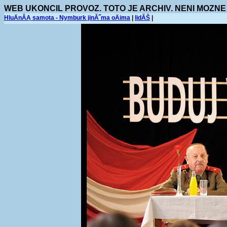
WEB UKONCIL PROVOZ. TOTO JE ARCHIV. NENI MOZNE
HluÄnĂĄ samota - Nymburk jinĂ˝ma oÄima
|
lidĂŠ
|