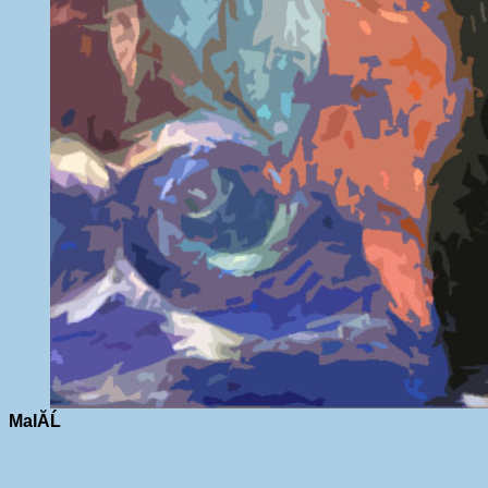
MalĂ­Ĺ