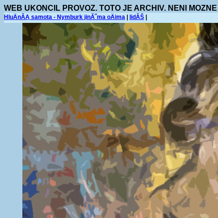
WEB UKONCIL PROVOZ. TOTO JE ARCHIV. NENI MOZNE
HluÄnĂĄ samota - Nymburk jinĂ˝ma oÄima
|
lidĂŠ
|