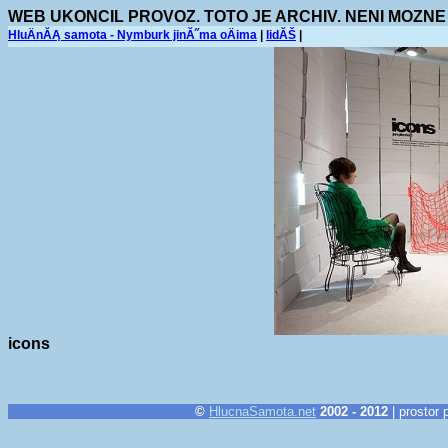
WEB UKONCIL PROVOZ. TOTO JE ARCHIV. NENI MOZNE
HluÄnĂĄ samota - Nymburk jinĂ˝ma oÄima
|
lidĂŠ
|
icons
©
HlucnaSamota.net
2002 - 2012
| prostor