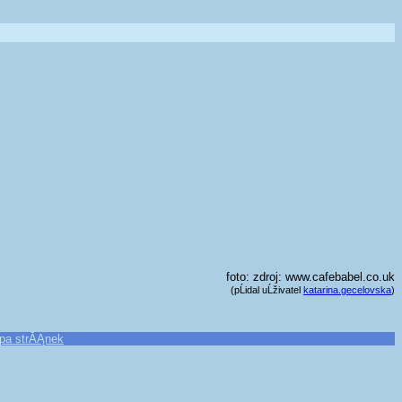
foto: zdroj: www.cafebabel.co.uk
(pĹidal uĹživatel
katarina.gecelovska
)
pa strĂĄnek