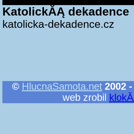
KatolickĂĄ dekadence
katolicka-dekadence.cz
©
HlucnaSamota.net
2002 -
web zrobil
klok