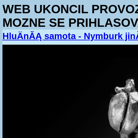
WEB UKONCIL PROVOZ.
MOZNE SE PRIHLASOV
HluÄnĂĄ samota - Nymburk jin