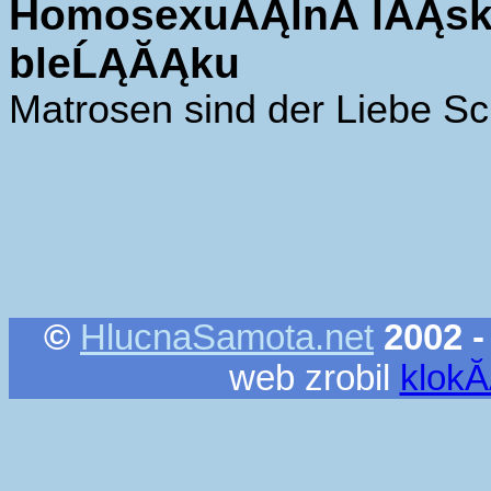
HomosexuĂĄlnĂ­ lĂĄsk
bleĹĄĂĄku
Matrosen sind der Liebe S
©
HlucnaSamota.net
2002 -
web zrobil
klok