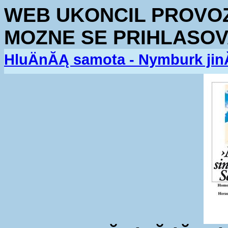
WEB UKONCIL PROVOZ.
MOZNE SE PRIHLASOV
HluÄnĂĄ samota - Nymburk jin