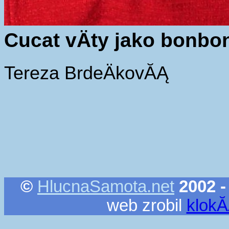
Cucat vÄty jako bonbo
Tereza BrdeÄkovĂĄ
©
HlucnaSamota.net
2002 -
web zrobil
klok