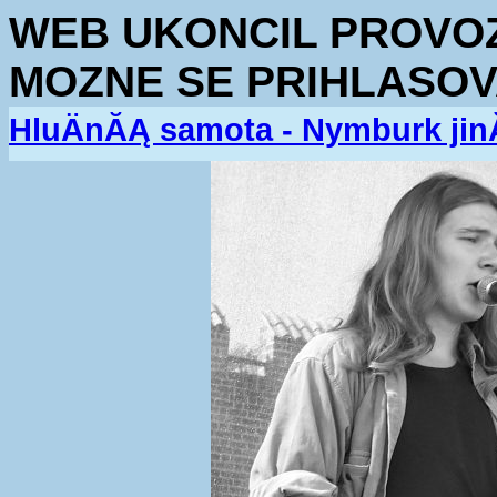
WEB UKONCIL PROVOZ.
MOZNE SE PRIHLASOV
HluÄnĂĄ samota - Nymburk jin