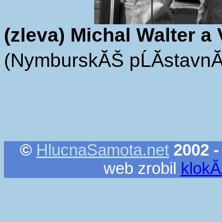
(zleva) Michal Walter a
(NymburskĂŠ pĹĂ­stavnĂ­
©
HlucnaSamota.net
2002 -
web zrobil
klok