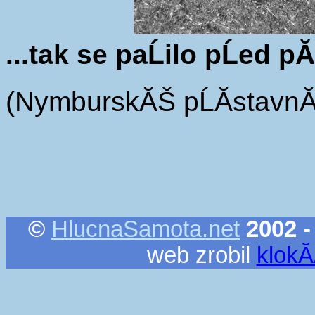
...tak se paĹilo pĹed p
(NymburskĂŠ pĹĂ­stavnĂ­
©
HlucnaSamota.net
2002 -
web zrobil
klok