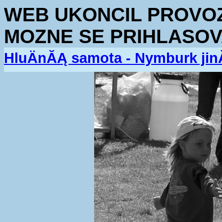
WEB UKONCIL PROVOZ.
MOZNE SE PRIHLASOV
HluÄnĂĄ samota - Nymburk jin