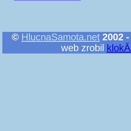
©
HlucnaSamota.net
2002 -
web zrobil
klok