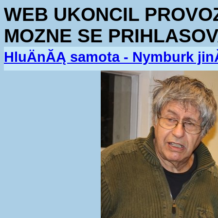
WEB UKONCIL PROVOZ.
MOZNE SE PRIHLASOV
HluÄnĂĄ samota - Nymburk jin