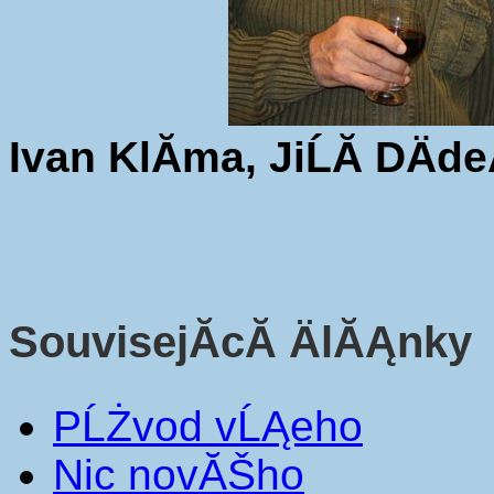
Ivan KlĂ­ma, JiĹĂ­ DÄde
SouvisejĂ­cĂ­ ÄlĂĄnky
PĹŻvod vĹĄeho
Nic novĂŠho