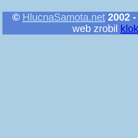
©
HlucnaSamota.net
2002 -
web zrobil
klo