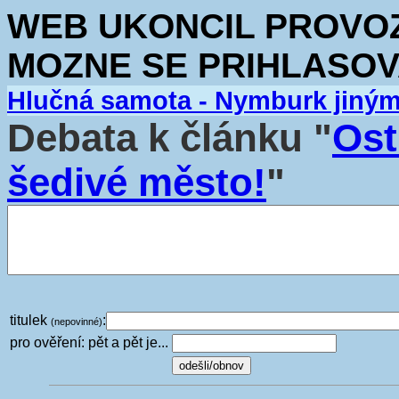
WEB UKONCIL PROVOZ.
MOZNE SE PRIHLASOV
Hlučná samota - Nymburk jiný
Debata k článku "
Ost
šedivé město!
"
titulek
:
(nepovinné)
pro ověření: pět a pět je...