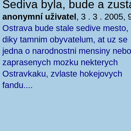
Sediva byla, bude a zusta
anonymní uživatel
, 3 . 3 . 2005, 
Ostrava bude stale sedive mesto,
diky tamnim obyvatelum, at uz se
jedna o narodnostni mensiny neb
zaprasenych mozku nekterych
Ostravkaku, zvlaste hokejovych
fandu....