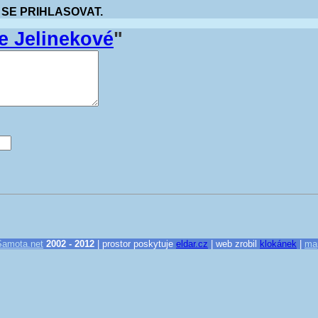
 SE PRIHLASOVAT.
e Jelinekové
"
Samota.net
2002 - 2012
| prostor poskytuje
eldar.cz
| web zrobil
klokánek
|
ma