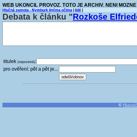
WEB UKONCIL PROVOZ. TOTO JE ARCHIV. NENI MOZNE
Hlučná samota - Nymburk jinýma očima
|
lidé
|
Debata k článku "
Rozkoše Elfried
titulek
:
(nepovinné)
pro ověření: pět a pět je...
©
Hlucna