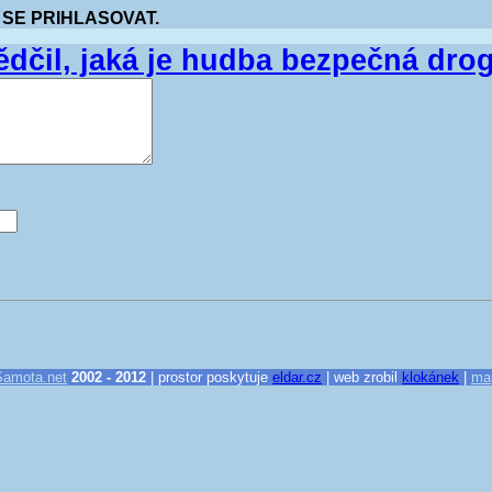
 SE PRIHLASOVAT.
dčil, jaká je hudba bezpečná dro
Samota.net
2002 - 2012
| prostor poskytuje
eldar.cz
| web zrobil
klokánek
|
ma