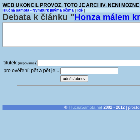
WEB UKONCIL PROVOZ. TOTO JE ARCHIV. NENI MOZNE
Hlučná samota - Nymburk jinýma očima
|
lidé
|
Debata k článku "
Honza málem k
titulek
:
(nepovinné)
pro ověření: pět a pět je...
©
HlucnaSamota.net
2002 - 2012
| prosto