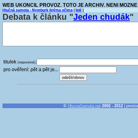
WEB UKONCIL PROVOZ. TOTO JE ARCHIV. NENI MOZNE
Hlučná samota - Nymburk jinýma očima
|
lidé
|
Debata k článku "
Jeden chudák
"
titulek
:
(nepovinné)
pro ověření: pět a pět je...
©
HlucnaSamota.net
2002 - 2012
| prosto