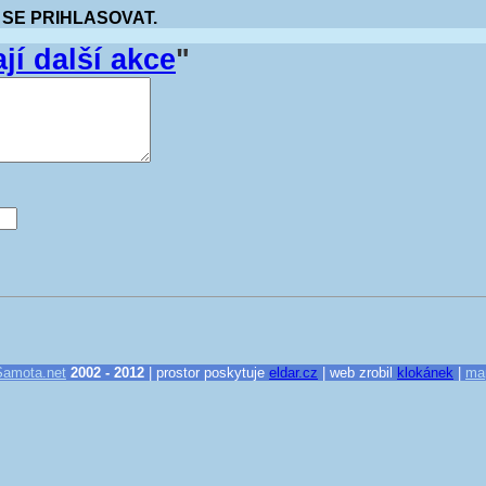
 SE PRIHLASOVAT.
jí další akce
"
Samota.net
2002 - 2012
| prostor poskytuje
eldar.cz
| web zrobil
klokánek
|
ma