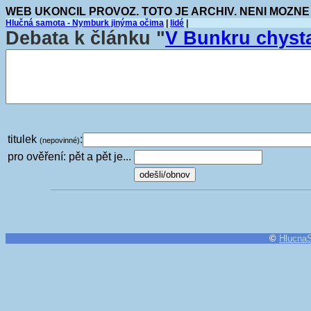
WEB UKONCIL PROVOZ. TOTO JE ARCHIV. NENI MOZNE
Hlučná samota - Nymburk jinýma očima
|
lidé
|
Debata k článku "
V Bunkru chysta
titulek
:
(nepovinné)
pro ověření: pět a pět je...
©
Hlucna