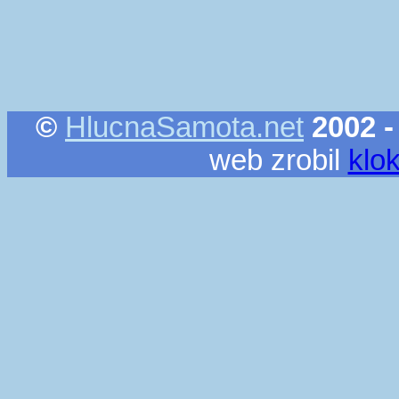
©
HlucnaSamota.net
2002 -
web zrobil
klo