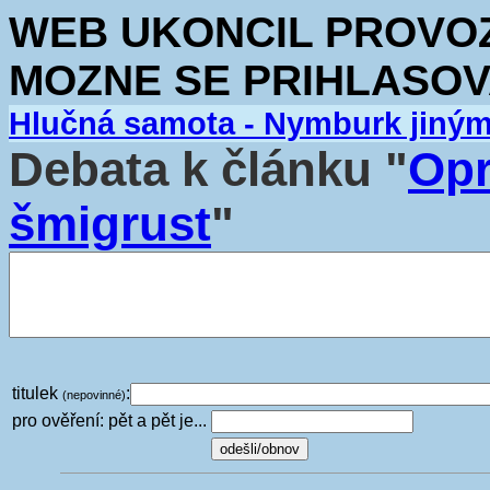
WEB UKONCIL PROVOZ.
MOZNE SE PRIHLASOV
Hlučná samota - Nymburk jiný
Debata k článku "
Opr
šmigrust
"
titulek
:
(nepovinné)
pro ověření: pět a pět je...