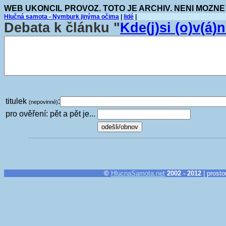
WEB UKONCIL PROVOZ. TOTO JE ARCHIV. NENI MOZNE
Hlučná samota - Nymburk jinýma očima
|
lidé
|
Debata k článku "
Kde(j)si (o)v(á)
titulek
:
(nepovinné)
pro ověření: pět a pět je...
©
HlucnaSamota.net
2002 - 2012
| prosto