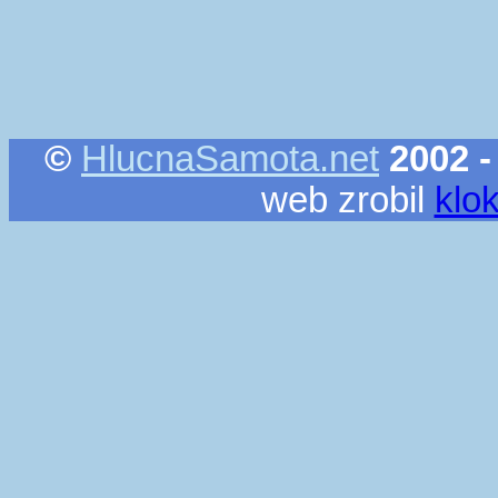
©
HlucnaSamota.net
2002 -
web zrobil
klo