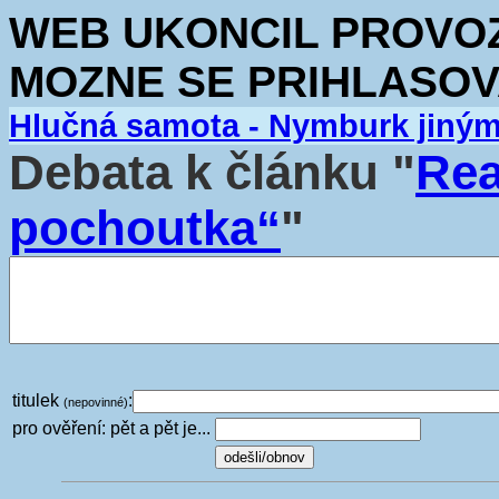
WEB UKONCIL PROVOZ.
MOZNE SE PRIHLASOV
Hlučná samota - Nymburk jiný
Debata k článku "
Rea
pochoutka“
"
titulek
:
(nepovinné)
pro ověření: pět a pět je...