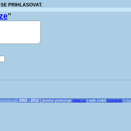
 SE PRIHLASOVAT.
ze
"
Samota.net
2002 - 2012
| prostor poskytuje
eldar.cz
| web zrobil
klokánek
|
ma