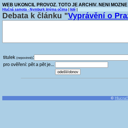
WEB UKONCIL PROVOZ. TOTO JE ARCHIV. NENI MOZNE
Hlučná samota - Nymburk jinýma očima
|
lidé
|
Debata k článku "
Vyprávění o Pra
titulek
:
(nepovinné)
pro ověření: pět a pět je...
©
Hlucna