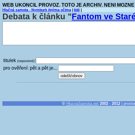
WEB UKONCIL PROVOZ. TOTO JE ARCHIV. NENI MOZNE
Hlučná samota - Nymburk jinýma očima
|
lidé
|
Debata k článku "
Fantom ve Staré
titulek
:
(nepovinné)
pro ověření: pět a pět je...
©
HlucnaSamota.net
2002 - 2012
| prosto