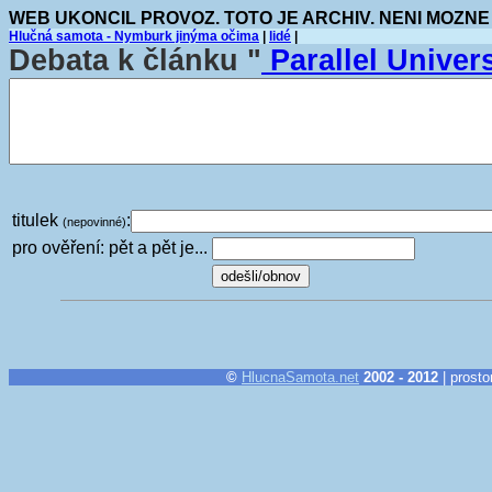
WEB UKONCIL PROVOZ. TOTO JE ARCHIV. NENI MOZNE
Hlučná samota - Nymburk jinýma očima
|
lidé
|
Debata k článku "
Parallel Univer
titulek
:
(nepovinné)
pro ověření: pět a pět je...
©
HlucnaSamota.net
2002 - 2012
| prosto