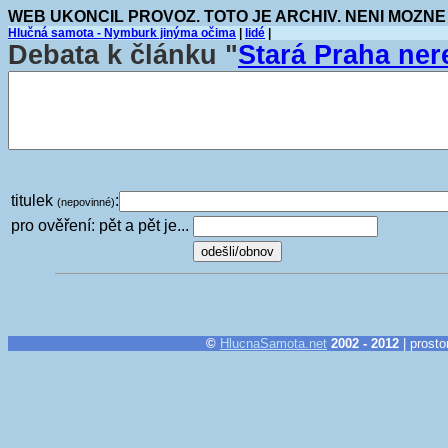
WEB UKONCIL PROVOZ. TOTO JE ARCHIV. NENI MOZNE
Hlučná samota - Nymburk jinýma očima
|
lidé
|
Debata k článku "
Stará Praha ner
titulek
:
(nepovinné)
pro ověření: pět a pět je...
©
HlucnaSamota.net
2002 - 2012
| prosto