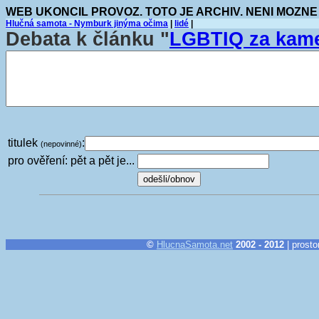
WEB UKONCIL PROVOZ. TOTO JE ARCHIV. NENI MOZNE
Hlučná samota - Nymburk jinýma očima
|
lidé
|
Debata k článku "
LGBTIQ za kame
titulek
:
(nepovinné)
pro ověření: pět a pět je...
©
HlucnaSamota.net
2002 - 2012
| prosto