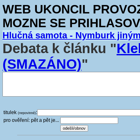
WEB UKONCIL PROVOZ.
MOZNE SE PRIHLASOV
Hlučná samota - Nymburk jiný
Debata k článku "
Kle
(SMAZÁNO)
"
titulek
:
(nepovinné)
pro ověření: pět a pět je...