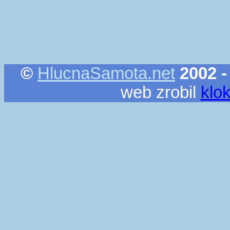
©
HlucnaSamota.net
2002 -
web zrobil
klo