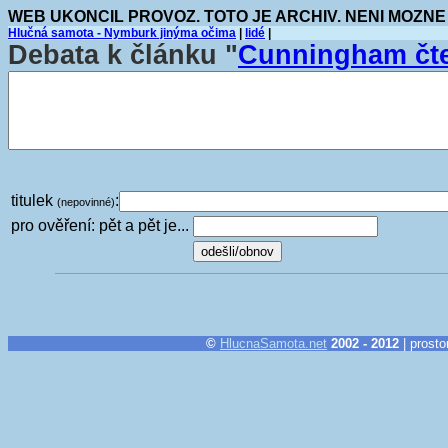
WEB UKONCIL PROVOZ. TOTO JE ARCHIV. NENI MOZNE
Hlučná samota - Nymburk jinýma očima
|
lidé
|
Debata k článku "
Cunningham čte
titulek
:
(nepovinné)
pro ověření: pět a pět je...
©
HlucnaSamota.net
2002 - 2012
| prosto