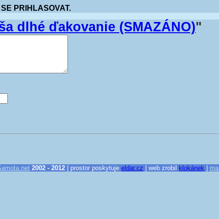
 SE PRIHLASOVAT.
náša dlhé ďakovanie (SMAZÁNO)
"
Samota.net
2002 - 2012
| prostor poskytuje
eldar.cz
| web zrobil
klokánek
|
ma