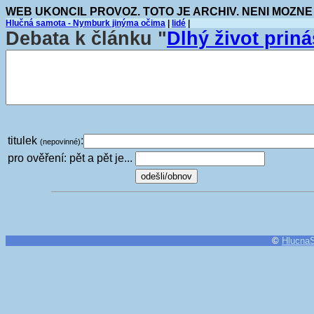
WEB UKONCIL PROVOZ. TOTO JE ARCHIV. NENI MOZNE
Hlučná samota - Nymburk jinýma očima
|
lidé
|
Debata k článku "
Dlhý život pri
titulek
:
(nepovinné)
pro ověření: pět a pět je...
©
Hlucna