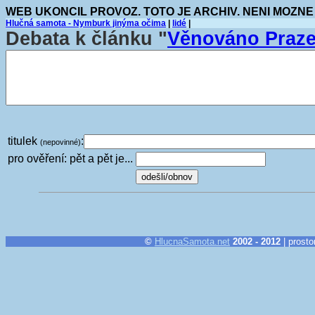
WEB UKONCIL PROVOZ. TOTO JE ARCHIV. NENI MOZNE
Hlučná samota - Nymburk jinýma očima
|
lidé
|
Debata k článku "
Věnováno Praz
titulek
:
(nepovinné)
pro ověření: pět a pět je...
©
HlucnaSamota.net
2002 - 2012
| prosto