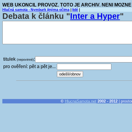
WEB UKONCIL PROVOZ. TOTO JE ARCHIV. NENI MOZNE
Hlučná samota - Nymburk jinýma očima
|
lidé
|
Debata k článku "
Inter a Hyper
"
titulek
:
(nepovinné)
pro ověření: pět a pět je...
©
HlucnaSamota.net
2002 - 2012
| prosto