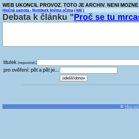
WEB UKONCIL PROVOZ. TOTO JE ARCHIV. NENI MOZNE
Hlučná samota - Nymburk jinýma očima
|
lidé
|
Debata k článku "
Proč se tu mrca
titulek
:
(nepovinné)
pro ověření: pět a pět je...
©
Hlucna