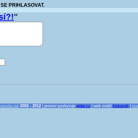
 SE PRIHLASOVAT.
sí?!
"
Samota.net
2002 - 2012
| prostor poskytuje
eldar.cz
| web zrobil
klokánek
|
ma