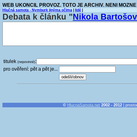
WEB UKONCIL PROVOZ. TOTO JE ARCHIV. NENI MOZNE
Hlučná samota - Nymburk jinýma očima
|
lidé
|
Debata k článku "
Nikola Bartoš
titulek
:
(nepovinné)
pro ověření: pět a pět je...
©
HlucnaSamota.net
2002 - 2012
| prosto