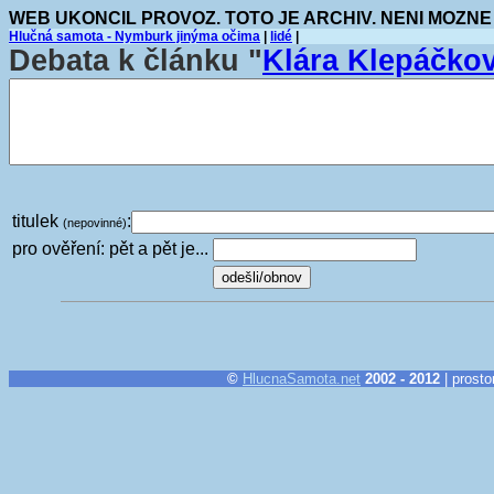
WEB UKONCIL PROVOZ. TOTO JE ARCHIV. NENI MOZNE
Hlučná samota - Nymburk jinýma očima
|
lidé
|
Debata k článku "
Klára Klepáčk
titulek
:
(nepovinné)
pro ověření: pět a pět je...
©
HlucnaSamota.net
2002 - 2012
| prosto