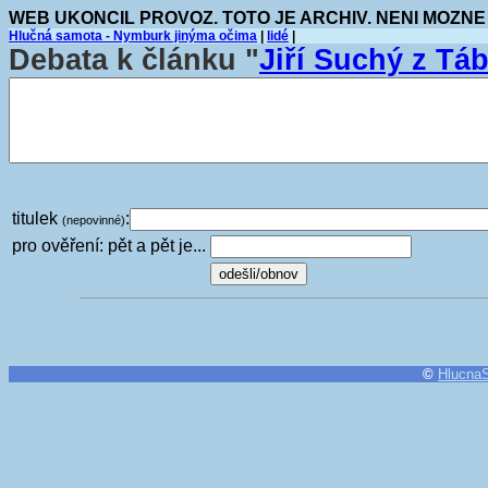
WEB UKONCIL PROVOZ. TOTO JE ARCHIV. NENI MOZNE
Hlučná samota - Nymburk jinýma očima
|
lidé
|
Debata k článku "
Jiří Suchý z T
titulek
:
(nepovinné)
pro ověření: pět a pět je...
©
Hlucna