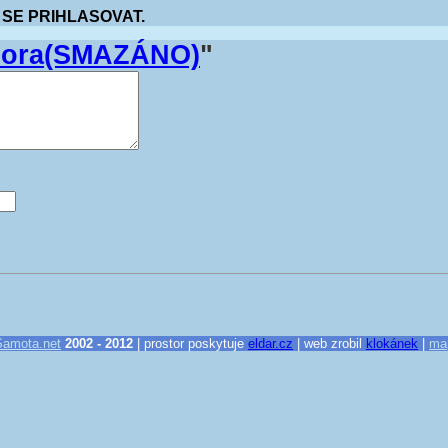
 SE PRIHLASOVAT.
ábora(SMAZÁNO)
"
Samota.net
2002 - 2012
| prostor poskytuje
eldar.cz
| web zrobil
klokánek
|
ma