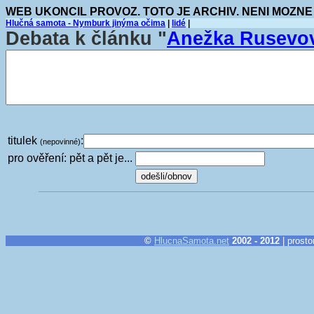
WEB UKONCIL PROVOZ. TOTO JE ARCHIV. NENI MOZNE
Hlučná samota - Nymburk jinýma očima
|
lidé
|
Debata k článku "
Anežka Rusev
titulek
:
(nepovinné)
pro ověření: pět a pět je...
©
HlucnaSamota.net
2002 - 2012
| prosto