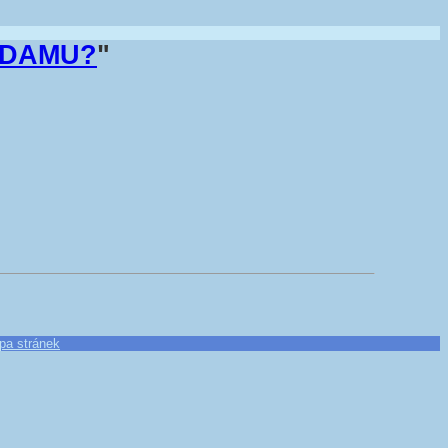
a DAMU?
"
pa stránek