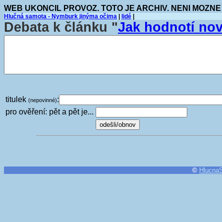
WEB UKONCIL PROVOZ. TOTO JE ARCHIV. NENI MOZNE
Hlučná samota - Nymburk jinýma očima
|
lidé
|
Debata k článku "
Jak hodnotí no
titulek
:
(nepovinné)
pro ověření: pět a pět je...
©
Hlucna