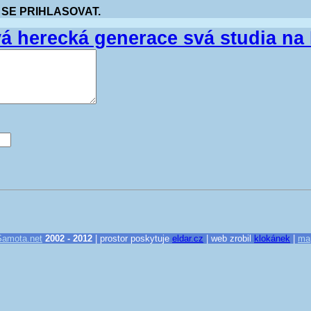
 SE PRIHLASOVAT.
vá herecká generace svá studia n
Samota.net
2002 - 2012
| prostor poskytuje
eldar.cz
| web zrobil
klokánek
|
ma